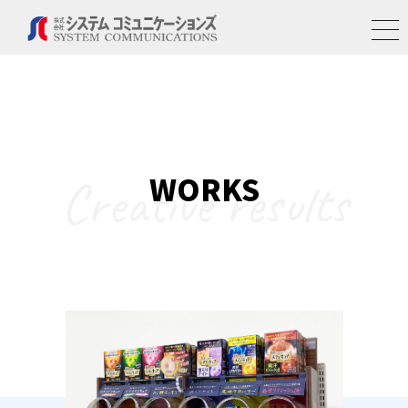
WORKS
Creative results